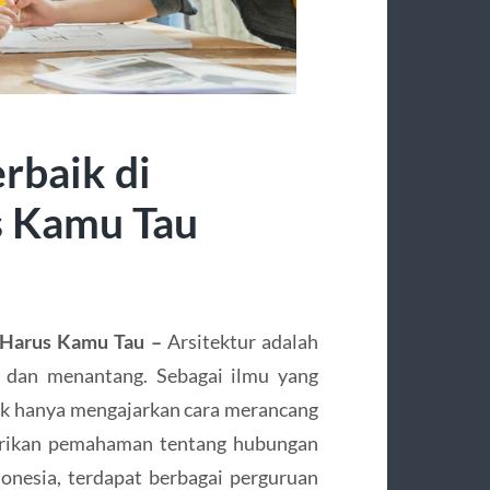
rbaik di
s Kamu Tau
g Harus Kamu Tau –
Arsitektur adalah
k dan menantang. Sebagai ilmu yang
dak hanya mengajarkan cara merancang
berikan pemahaman tentang hubungan
donesia, terdapat berbagai perguruan