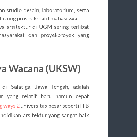
n studio desain, laboratorium, serta
dukung proses kreatif mahasiswa.
 arsitektur di UGM sering terlibat
asyarakat dan proyekproyek yang
atya Wacana (UKSW)
di Salatiga, Jawa Tengah, adalah
tur yang relatif baru namun cepat
g ways 2
universitas besar seperti ITB
didikan arsitektur yang sangat baik