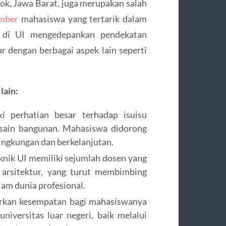
epok, Jawa Barat, juga merupakan salah
mber
mahasiswa yang tertarik dalam
ur di UI mengedepankan pendekatan
r dengan berbagai aspek lain seperti
lain:
i perhatian besar terhadap isuisu
esain bangunan. Mahasiswa didorong
ngkungan dan berkelanjutan.
eknik UI memiliki sejumlah dosen yang
 arsitektur, yang turut membimbing
am dunia profesional.
arkan kesempatan bagi mahasiswanya
niversitas luar negeri, baik melalui