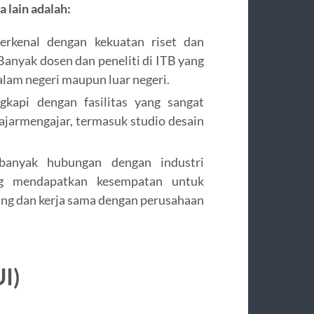
a lain adalah:
terkenal dengan kekuatan riset dan
anyak dosen dan peneliti di ITB yang
dalam negeri maupun luar negeri.
ngkapi dengan fasilitas yang sangat
jarmengajar, termasuk studio desain
 banyak hubungan dengan industri
ing mendapatkan kesempatan untuk
ang dan kerja sama dengan perusahaan
UI)