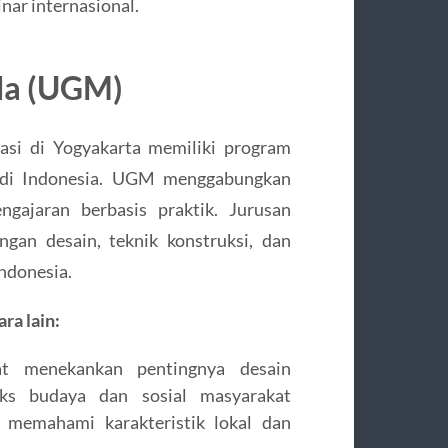
ar internasional.
da (UGM)
asi di Yogyakarta memiliki program
ti di Indonesia. UGM menggabungkan
gajaran berbasis praktik. Jurusan
gan desain, teknik konstruksi, dan
ndonesia.
ra lain:
at menekankan pentingnya desain
eks budaya dan sosial masyarakat
 memahami karakteristik lokal dan