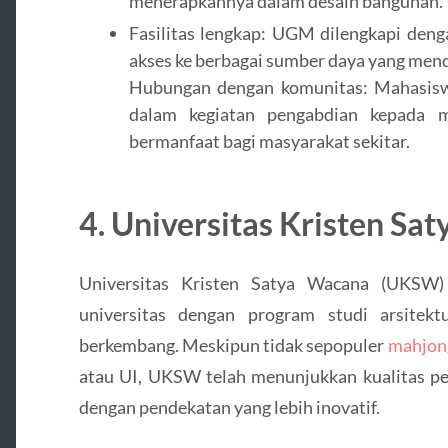
menerapkannya dalam desain bangunan.
Fasilitas lengkap: UGM dilengkapi denga
akses ke berbagai sumber daya yang men
Hubungan dengan komunitas: Mahasiswa
dalam kegiatan pengabdian kepada m
bermanfaat bagi masyarakat sekitar.
4. Universitas Kristen S
Universitas Kristen Satya Wacana (UKSW) 
universitas dengan program studi arsitek
berkembang. Meskipun tidak sepopuler
mahjon
atau UI, UKSW telah menunjukkan kualitas pen
dengan pendekatan yang lebih inovatif.