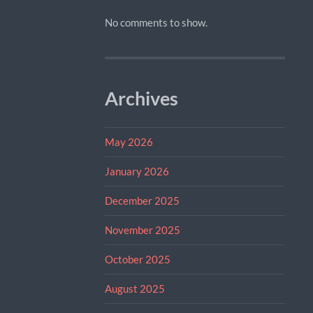
No comments to show.
Archives
May 2026
January 2026
December 2025
November 2025
October 2025
August 2025