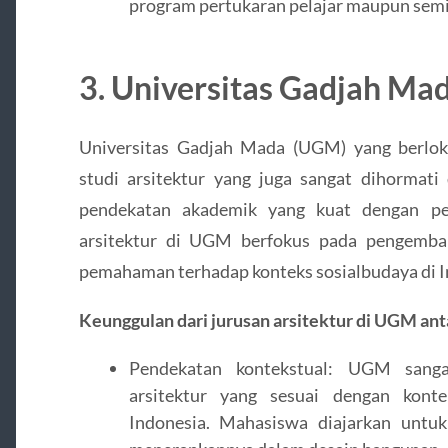
program pertukaran pelajar maupun semin
3. Universitas Gadjah Ma
Universitas Gadjah Mada (UGM) yang berlok
studi arsitektur yang juga sangat dihorma
pendekatan akademik yang kuat dengan pen
arsitektur di UGM berfokus pada pengemban
pemahaman terhadap konteks sosialbudaya di I
Keunggulan dari jurusan arsitektur di UGM anta
Pendekatan kontekstual: UGM sang
arsitektur yang sesuai dengan kont
Indonesia. Mahasiswa diajarkan untuk