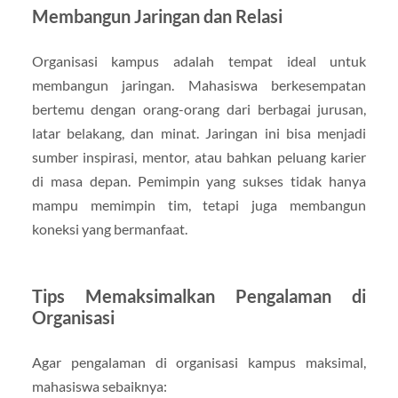
Membangun Jaringan dan Relasi
Organisasi kampus adalah tempat ideal untuk
membangun jaringan. Mahasiswa berkesempatan
bertemu dengan orang-orang dari berbagai jurusan,
latar belakang, dan minat. Jaringan ini bisa menjadi
sumber inspirasi, mentor, atau bahkan peluang karier
di masa depan. Pemimpin yang sukses tidak hanya
mampu memimpin tim, tetapi juga membangun
koneksi yang bermanfaat.
Tips Memaksimalkan Pengalaman di
Organisasi
Agar pengalaman di organisasi kampus maksimal,
mahasiswa sebaiknya: