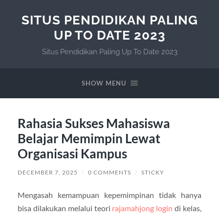
SITUS PENDIDIKAN PALING
UP TO DATE 2023
Situs Pendidikan Paling Up To Date 2023
SHOW MENU
Rahasia Sukses Mahasiswa
Belajar Memimpin Lewat
Organisasi Kampus
DECEMBER 7, 2025
/
0 COMMENTS
/
STICKY
Mengasah kemampuan kepemimpinan tidak hanya
bisa dilakukan melalui teori
rajamahjong login
di kelas,