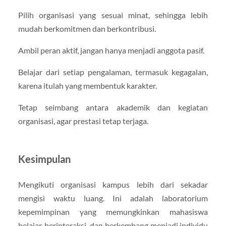
Pilih organisasi yang sesuai minat, sehingga lebih
mudah berkomitmen dan berkontribusi.
Ambil peran aktif, jangan hanya menjadi anggota pasif.
Belajar dari setiap pengalaman, termasuk kegagalan,
karena itulah yang membentuk karakter.
Tetap seimbang antara akademik dan kegiatan
organisasi, agar prestasi tetap terjaga.
Kesimpulan
Mengikuti organisasi kampus lebih dari sekadar
mengisi waktu luang. Ini adalah laboratorium
kepemimpinan yang memungkinkan mahasiswa
belajar, berinteraksi, dan berkembang menjadi individu