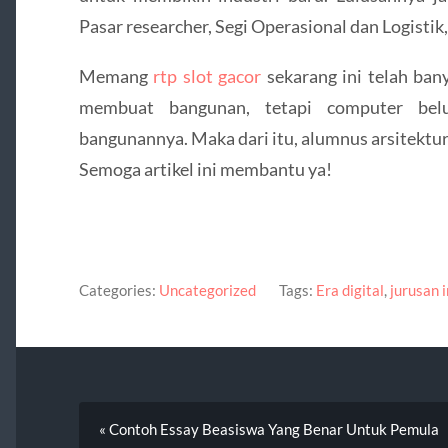
Pasar researcher, Segi Operasional dan Logistik
Memang
rtp slot gacor
sekarang ini telah ban
membuat bangunan, tetapi computer be
bangunannya. Maka dari itu, alumnus arsitektur
Semoga artikel ini membantu ya!
Categories:
Uncategorized
Tags:
Era digital
,
jurusan 
« Contoh Essay Beasiswa Yang Benar Untuk Pemula